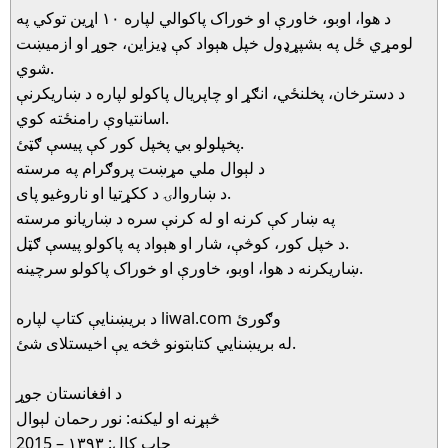
د هوا، اوبو، خاورې او خوراک پاکوالي لپاره ١٠ اړين توکي په
لومړي ځل په بشپړډول خپل هېواد کې ډيزاين، جوړ او ازميښت
شوي.
د دسترخان، پخلنځي، انګړ او چاپريال پاکولو لپاره د ښاريکرنې
اسانتياوې رامنځته کوي.
پخپلولو بي پخپل کور کې پيسې ګټئ.
د لېوال ملي مړښت پروګرام په مرسته
د ښاروالۍ د ککړتيا او ناروغيو پاى.
په ښار کې کرنه او له کرنې سره د ښاريانو مرسته
د خپل کور، کوڅې، شار او هېواد په پاکولو پيسې ګټل.
ښاريکرنه د هوا، اوبو، خاورې او خوراک پاکولو سرچينه.
د بريښنايې کتاپ لپاره liwal.com وګورئ
له بريښنايي کتابتونو څخه يې اخيستلاى شئ.
د افغانستان جوړ
څېړنه او ليکنه: نور رحمان لېوال
چاپ کال: ١٣٩٣ – 2015