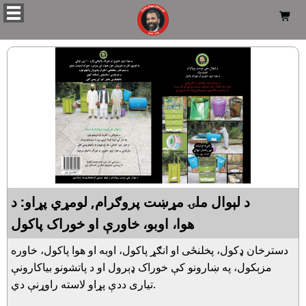

د لېوال ملۍ مړښت پروګرام, لومړي پړاو: د
هوا، اوبو، خاورې او خوراک پاکول
دسترخان ډکول، پخلنځى او انګړ پاکول، اوبه او هوا پاکول، خاوره
مزېکول، په ښارونو کې خوراک ډېرول او د پاتشونو بياکارونې
تيارى ددې پړاو لاسته راوړنې دي.