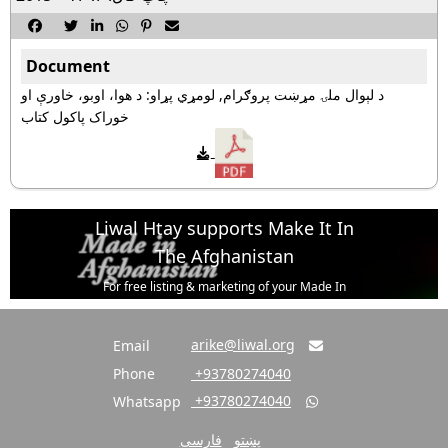






Document
د لېوال ملۍ مړښت پروګرام, لومړي پړاو: د هوا، اوبو، خاورې او
خوراک پاکول کتاب
Liwal Htay supports Make It In
The Afghanistan
For free listing & marketing of your Made In
Afghanistan products,
Open account or click to Whatsapp for help.
arike@liwal.org
Email

Phone
‎ +93780274040
‎ +93780274040
Whatsapp

پښتو
فارسی