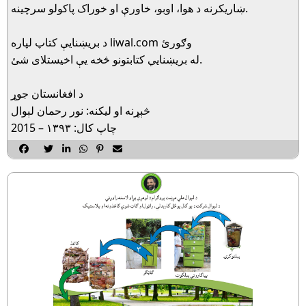
ښاريکرنه د هوا، اوبو، خاورې او خوراک پاکولو سرچينه.
د بريښنايې کتاپ لپاره liwal.com وګورئ
له بريښنايي کتابتونو څخه يې اخيستلاى شئ.
د افغانستان جوړ
څېړنه او ليکنه: نور رحمان لېوال
چاپ کال: ١٣٩٣ – 2015





