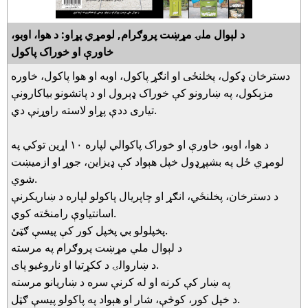
د لېوال ملۍ مړښت پروګرام, لومړي پړاو: د هوا، اوبو،
خاورې او خوراک پاکول
دسترخان ډکول، پخلنځى او انګړ پاکول، اوبه او هوا پاکول، خاوره
مزېکول، په ښارونو کې خوراک ډېرول او د پاتشونو بياکارونې
تيارى ددې پړاو لاسته راوړنې دي.
د هوا، اوبو، خاورې او خوراک پاکوالي لپاره ١٠ اړين توکي په
لومړي ځل په بشپړډول خپل هېواد کې ډيزاين، جوړ او ازميښت
شوي.
د دسترخان، پخلنځي، انګړ او چاپريال پاکولو لپاره د ښاريکرنې
اسانتياوې رامنځته کوي.
پخپلولو بي پخپل کور کې پيسې ګټئ.
د لېوال ملي مړښت پروګرام په مرسته
د ښاروالۍ د ککړتيا او ناروغيو پاى.
په ښار کې کرنه او له کرنې سره د ښاريانو مرسته
د خپل کور، کوڅې، شار او هېواد په پاکولو پيسې ګټل.