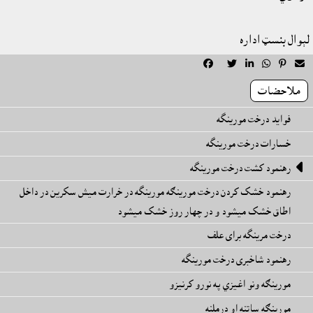
لېوال بنسټ اداره






ملاحضات
فوايد درخت مورينگه
خسارات درخت مورينگه

رهنمود کشت درخت مورينگه
رهنمود خشک کردن درخت مورينګه مورينگه در خرارت ميش سکرين در داخل
اطاق خشک ميشود و در چهار روز خشک ميشود
درخت مرينگه براى علف
رهنمود شاخبرى درخت مورينگه
مورينګه ونو اغيزي په نورو کرنيزو
مورينګه ساتنه او درملنه