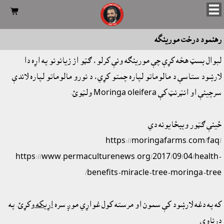

رهنمود درخت مورينگه
لېوال بسټ هڅه کړې چې مورينګه ونې کرلو، ګټو از زيانونو په اړه دا
لارښود ستاسې د مالوماتو لپاره چمتو کړي، د نورو مالوماتو لپاره لاندې
سرچينې او انټرنټ کې Moringa oleifera ولټوئ.
ځينې ګټور ويبځايونه دي
https://moringafarms.com/faq/
https://www.permaculturenews.org/2017/09/04/health-
benefits-miracle-tree-moringa-tree/
که په دغه لارښود کې سمون او مرسته کول غواړي موږ سره
اړيکه
وکړئ. په
درناوي