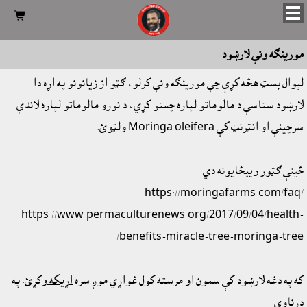

مورينګه ونې لارښود
لېوال بسټ هڅه کړې چې مورينګه ونې کرلو، ګټو از زيانونو په اړه دا
لارښود ستاسې د مالوماتو لپاره چمتو کړي، د نورو مالوماتو لپاره لاندې
سرچينې او انټرنټ کې Moringa oleifera ولټوئ.
ځينې ګټور ويبځايونه دي
https://moringafarms.com/faq/
https://www.permaculturenews.org/2017/09/04/health-
benefits-miracle-tree-moringa-tree/
که په دغه لارښود کې سمون او مرسته کول غواړي موږ سره
اړيکه
وکړئ. په
درناوي