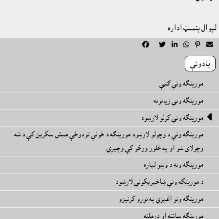
لېوال بنسټ اداره






يادونې
مورينګه ونې ګټې
مورينګه ونې زيانونه

مورينګه ونې کرلو لارښود
مورينګه ونې د وچولو لارښود مورينګه د خونې تودوخې ميش سکرين کې د ننه
وچولاى شو او په څلور ورځو کې وچيږي.
مورينګه ونه د وښو لپاره
د مورينګه ونې ښاخپرېکونې لارښود
مورينګه ونو اغيزي په نورو کرنيزو
مورينګه ساتنه او درملنه